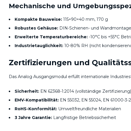
Mechanische und Umgebungsspezi
Kompakte Bauweise:
115×90×40 mm, 170 g
Robustes Gehäuse:
DIN-Schienen- und Wandmontag
Erweiterte Temperaturbereiche:
-10°C bis +55°C Betr
Industrietauglichkeit:
10-80% RH (nicht kondensieren
Zertifizierungen und Qualität
Das Analog Ausgangsmodul erfüllt internationale Industries
Sicherheit:
EN 62368-1:2014 (vollständige Zertifizierung
EMV-Kompatibilität:
EN 55032, EN 55024, EN 61000-3-2
RoHS-Konformität:
Umweltfreundliche Materialien
3 Jahre Garantie:
Langfristige Betriebssicherheit