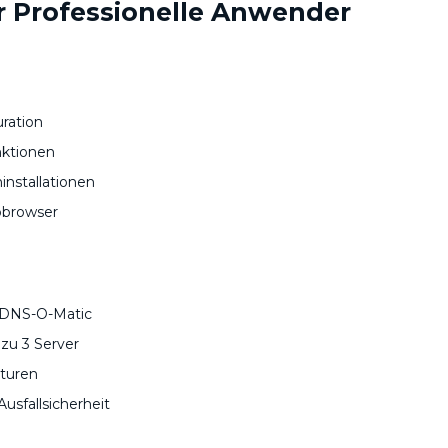
ür Professionelle Anwender
ration
nktionen
installationen
bbrowser
 DNS-O-Matic
zu 3 Server
turen
usfallsicherheit