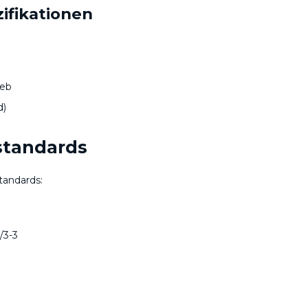
fikationen
e
ieb
d)
sstandards
tandards:
)
/3-3