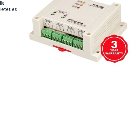
lle
ietet es