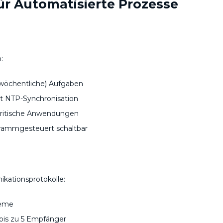
ür Automatisierte Prozesse
:
wöchentliche) Aufgaben
t NTP-Synchronisation
kritische Anwendungen
rammgesteuert schaltbar
n
ationsprotokolle:
teme
is zu 5 Empfänger