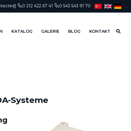
otected]
0 212 422 67 41
0 543 543 91 70
N
KATALOG
GALERIE
BLOG
KONTAKT
ADA-Systeme
ng