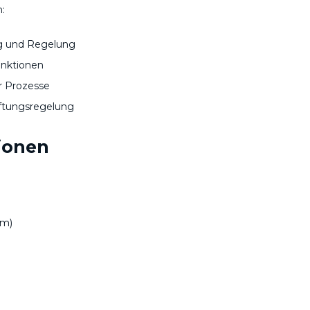
:
ng und Regelung
nktionen
er Prozesse
üftungsregelung
ionen
rm)