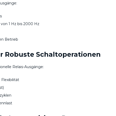
-Ausgänge:
s
 von 1 Hz bis 2000 Hz
ren Betrieb
ür Robuste Schaltoperationen
nelle Relais-Ausgänge:
lexibilität
st)
zyklen
ennlast