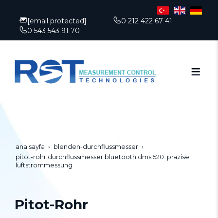
[email protected]
0 212 422 67 41
0 543 543 91 70
ana sayfa
blenden-durchflussmesser
pitot-rohr durchflussmesser bluetooth dms 520: präzise
luftstrommessung
Pitot-Rohr