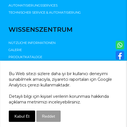
AUTOMATISIERUNGSSERVICES
TECHNISCHER SERVICE & AUTOMATISIERUNG
WISSENSZENTRUM
NÜTZLICHE INFORMATIONEN
GALERIE
PRODUKTKATALOGE
©2025
Bu Web sitezi sizlere daha iyi bir kullanıcı deneyimi
sunabilmek amacıyla, ziyaretci raportaları için Google
Analytics çerezi kullanmaktadır.
Detaylı bilgi için kişisel verilerin korunması hakkında
açıklama metnimizi inceleyebilirsiniz.
Kabul Et
Reddet
Sarvon®
Web Tasarım