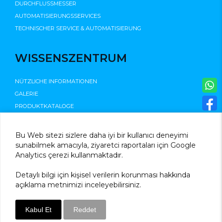
DURCHFLUSSMESSER
AUTOMATISIERUNGSSERVICES
TECHNISCHER SERVICE & AUTOMATISIERUNG
WISSENSZENTRUM
NÜTZLICHE INFORMATIONEN
GALERIE
PRODUKTKATALOGE
©2025
Bu Web sitezi sizlere daha iyi bir kullanıcı deneyimi
sunabilmek amacıyla, ziyaretci raportaları için Google
Analytics çerezi kullanmaktadır.
Detaylı bilgi için kişisel verilerin korunması hakkında
açıklama metnimizi inceleyebilirsiniz.
Kabul Et
Reddet