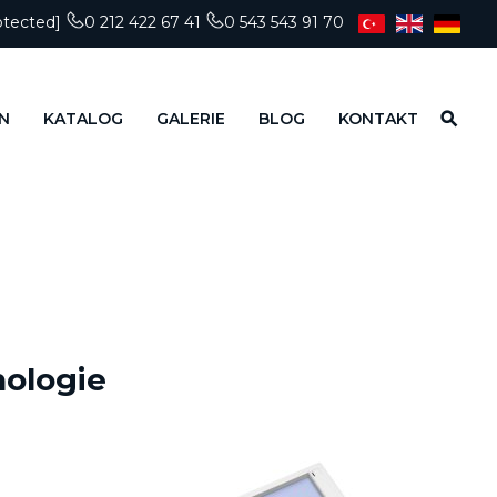
otected]
0 212 422 67 41
0 543 543 91 70
N
KATALOG
GALERIE
BLOG
KONTAKT
nologie