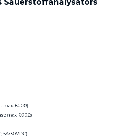
s Sauerstoffanalysators
t: max. 600Ω)
ast: max. 600Ω)
C; 5A/30VDC)