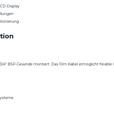
LCD-Display
llungen
tionierung
tion
/4" BSP-Gewinde montiert. Das 10m Kabel ermöglicht flexible In
e
systeme