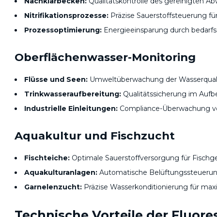
Nachklärbecken:
Qualitätskontrolle des gereinigten A
Nitrifikationsprozesse:
Präzise Sauerstoffsteuerung für
Prozessoptimierung:
Energieeinsparung durch bedarf
Oberflächenwasser-Monitoring
Flüsse und Seen:
Umweltüberwachung der Wasserquali
Trinkwasseraufbereitung:
Qualitätssicherung im Aufb
Industrielle Einleitungen:
Compliance-Überwachung vo
Aquakultur und Fischzucht
Fischteiche:
Optimale Sauerstoffversorgung für Fischg
Aquakulturanlagen:
Automatische Belüftungssteueru
Garnelenzucht:
Präzise Wasserkonditionierung für max
Technische Vorteile der Fluor