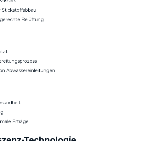
bwassers
 Stickstoffabbau
sgerechte Belüftung
tät
ereitungsprozess
n Abwassereinleitungen
esundheit
ng
imale Erträge
eszenz-Technologie