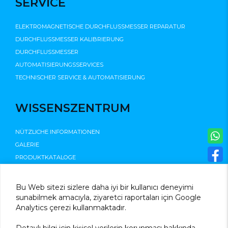
SERVİCE
ELEKTROMAGNETISCHE DURCHFLUSSMESSER REPARATUR
DURCHFLUSSMESSER KALIBRIERUNG
DURCHFLUSSMESSER
AUTOMATISIERUNGSSERVICES
TECHNISCHER SERVICE & AUTOMATISIERUNG
WISSENSZENTRUM
NÜTZLICHE INFORMATIONEN
GALERIE
PRODUKTKATALOGE
©2025
Bu Web sitezi sizlere daha iyi bir kullanıcı deneyimi
sunabilmek amacıyla, ziyaretci raportaları için Google
Analytics çerezi kullanmaktadır.