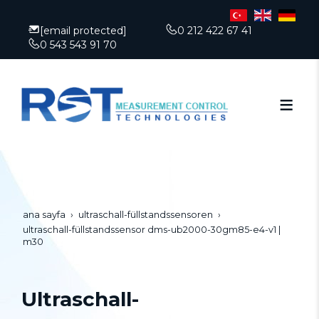
[email protected]
0 212 422 67 41
0 543 543 91 70
ana sayfa
ultraschall-füllstandssensoren
ultraschall-füllstandssensor dms-ub2000-30gm85-e4-v1 |
m30
Ultraschall-