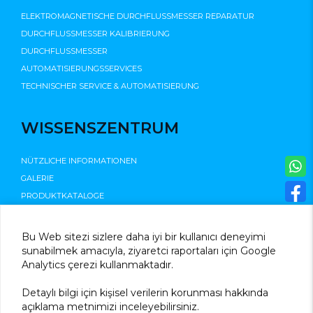
ELEKTROMAGNETISCHE DURCHFLUSSMESSER REPARATUR
DURCHFLUSSMESSER KALIBRIERUNG
DURCHFLUSSMESSER
AUTOMATISIERUNGSSERVICES
TECHNISCHER SERVICE & AUTOMATISIERUNG
WISSENSZENTRUM
NÜTZLICHE INFORMATIONEN
GALERIE
PRODUKTKATALOGE
©2025
Bu Web sitezi sizlere daha iyi bir kullanıcı deneyimi
sunabilmek amacıyla, ziyaretci raportaları için Google
Analytics çerezi kullanmaktadır.
Detaylı bilgi için kişisel verilerin korunması hakkında
açıklama metnimizi inceleyebilirsiniz.