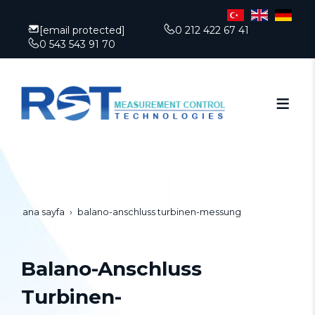
[email protected]
0 212 422 67 41
0 543 543 91 70
ana sayfa
balano-anschluss turbinen-messung
Balano-Anschluss
Turbinen-