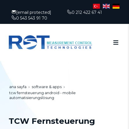
[email protected]
0 212 422 67 41
0 543 543 91 70
ana sayfa
software & apps
tcw fernsteuerung android - mobile
automatisierungslösung
TCW Fernsteuerung