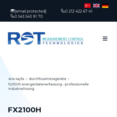
[email protected]
0 212 422 67 41
0 543 543 91 70
ana sayfa
durchflussmessgeräte
fx2100h energiedatenerfassung - professionelle
industrielösung
FX2100H