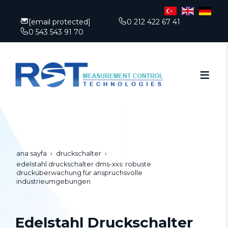
[email protected]
0 212 422 67 41
0 543 543 91 70
ana sayfa
druckschalter
edelstahl druckschalter dms-xxs: robuste
drucküberwachung für anspruchsvolle
industrieumgebungen
Edelstahl Druckschalter