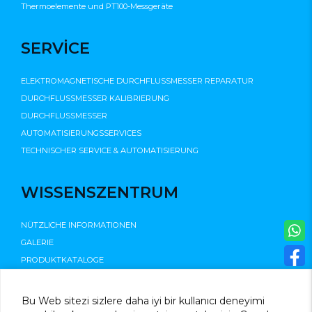
Thermoelemente und PT100-Messgeräte
SERVİCE
ELEKTROMAGNETISCHE DURCHFLUSSMESSER REPARATUR
DURCHFLUSSMESSER KALIBRIERUNG
DURCHFLUSSMESSER
AUTOMATISIERUNGSSERVICES
TECHNISCHER SERVICE & AUTOMATISIERUNG
WISSENSZENTRUM
NÜTZLICHE INFORMATIONEN
GALERIE
PRODUKTKATALOGE
©2025
Bu Web sitezi sizlere daha iyi bir kullanıcı deneyimi